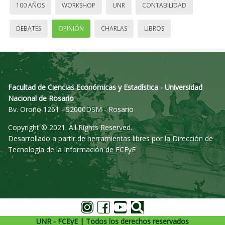
100 AÑOS
WORKSHOP
UNR
CONTABILIDAD
DEBATES
OPINIÓN
CHARLAS
LIBROS
Facultad de Ciencias Económicas y Estadística - Universidad
Nacional de Rosario
Bv. Oroño 1261 - S2000DSM - Rosario
Copyright © 2021. All Rights Reserved.
Desarrollado a partir de herramientas libres por la Dirección de
Tecnología de la Información de FCEyE
UNR - FCEyE | Todos los derechos reservados