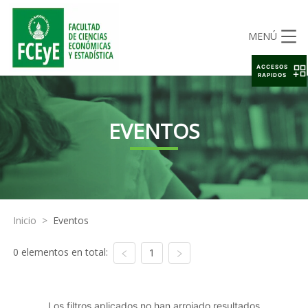
MENÚ
ACCESOS
RAPIDOS
EVENTOS
Inicio
>
Eventos
0 elementos en total:
1
Los filtros aplicados no han arrojado resultados