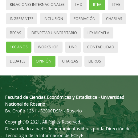
RELACIONES INTERNACIONALES
I + D
IITEA
IITAE
INGRESANTES
INCLUSIÓN
FORMACIÓN
CHARLAS
BECAS
BIENESTAR UNIVERSITARIO
LEY MICAELA
100 AÑOS
WORKSHOP
UNR
CONTABILIDAD
DEBATES
OPINIÓN
CHARLAS
LIBROS
Facultad de Ciencias Económicas y Estadística - Universidad
Nacional de Rosario
Bv. Oroño 1261 - S2000DSM - Rosario
Copyright © 2021. All Rights Reserved.
Desarrollado a partir de herramientas libres por la Dirección de
Tecnología de la Información de FCEyE