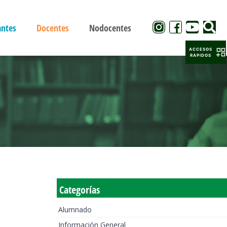
antes
Docentes
Nodocentes
ACCESOS
RAPIDOS
Categorías
Alumnado
Información General