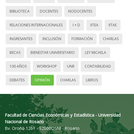
BIBLIOTECA
DOCENTES
NODOCENTES
RELACIONES INTERNACIONALES
I + D
IITEA
IITAE
INGRESANTES
INCLUSIÓN
FORMACIÓN
CHARLAS
BECAS
BIENESTAR UNIVERSITARIO
LEY MICAELA
100 AÑOS
WORKSHOP
UNR
CONTABILIDAD
DEBATES
OPINIÓN
CHARLAS
LIBROS
Facultad de Ciencias Económicas y Estadística - Universidad
Nacional de Rosario
Bv. Oroño 1261 - S2000DSM - Rosario