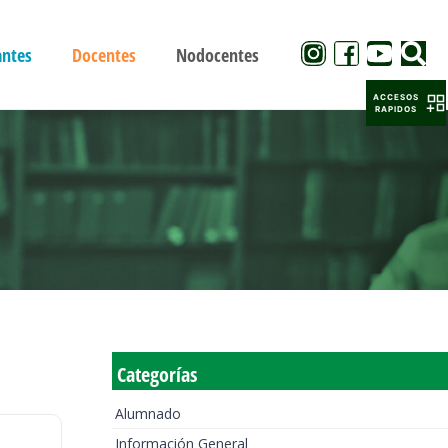
antes
Docentes
Nodocentes
ACCESOS
RAPIDOS
Categorías
Alumnado
Información General