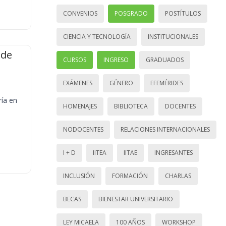
CONVENIOS
POSGRADO
POSTÍTULOS
CIENCIA Y TECNOLOGÍA
INSTITUCIONALES
 de
CURSOS
INGRESO
GRADUADOS
EXÁMENES
GÉNERO
EFEMÉRIDES
ría en
HOMENAJES
BIBLIOTECA
DOCENTES
NODOCENTES
RELACIONES INTERNACIONALES
I + D
IITEA
IITAE
INGRESANTES
INCLUSIÓN
FORMACIÓN
CHARLAS
BECAS
BIENESTAR UNIVERSITARIO
LEY MICAELA
100 AÑOS
WORKSHOP