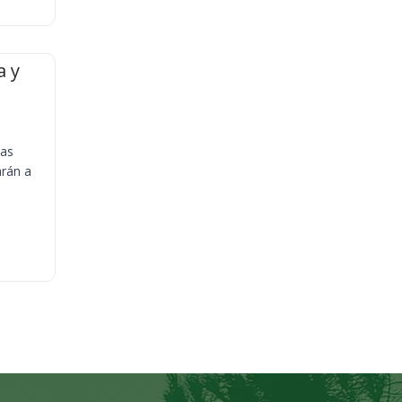
a y
ias
arán a