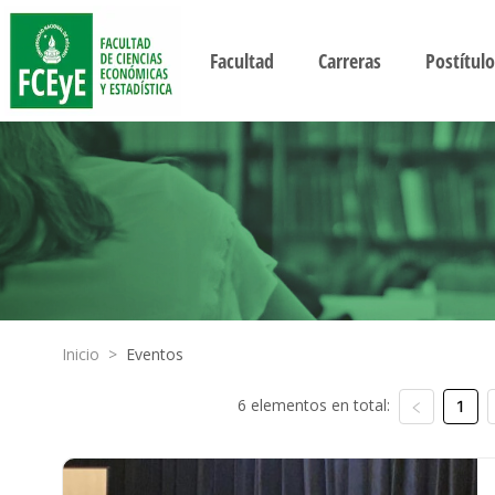
Facultad
Carreras
Postítulo
Inicio
>
Eventos
6 elementos en total:
1