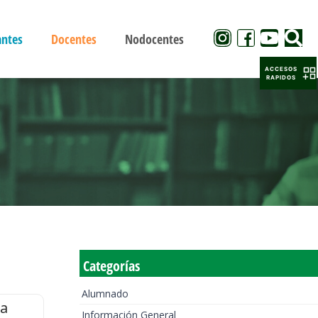
antes
Docentes
Nodocentes
ACCESOS
RAPIDOS
Categorías
Alumnado
la
Información General