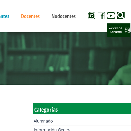
antes
Docentes
Nodocentes
ACCESOS
RAPIDOS
Categorías
Alumnado
Información General