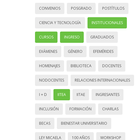
CONVENIOS
POSGRADO
POSTÍTULOS
CIENCIA Y TECNOLOGÍA
INSTITUCIONALES
CURSOS
INGRESO
GRADUADOS
EXÁMENES
GÉNERO
EFEMÉRIDES
HOMENAJES
BIBLIOTECA
DOCENTES
NODOCENTES
RELACIONES INTERNACIONALES
I + D
IITEA
IITAE
INGRESANTES
INCLUSIÓN
FORMACIÓN
CHARLAS
BECAS
BIENESTAR UNIVERSITARIO
LEY MICAELA
100 AÑOS
WORKSHOP