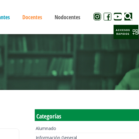
antes
Docentes
Nodocentes
ACCESOS
RAPIDOS
Categorías
Alumnado
Información General