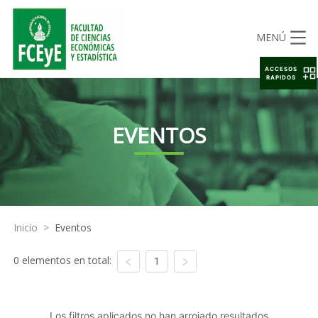
MENÚ
ACCESOS
RAPIDOS
EVENTOS
Inicio
>
Eventos
0 elementos en total:
1
Los filtros aplicados no han arrojado resultados