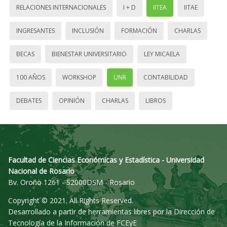
RELACIONES INTERNACIONALES
I + D
IITEA
IITAE
INGRESANTES
INCLUSIÓN
FORMACIÓN
CHARLAS
BECAS
BIENESTAR UNIVERSITARIO
LEY MICAELA
100 AÑOS
WORKSHOP
UNR
CONTABILIDAD
DEBATES
OPINIÓN
CHARLAS
LIBROS
Facultad de Ciencias Económicas y Estadística - Universidad
Nacional de Rosario
Bv. Oroño 1261 - S2000DSM - Rosario
Copyright © 2021. All Rights Reserved.
Desarrollado a partir de herramientas libres por la Dirección de
Tecnología de la Información de FCEyE