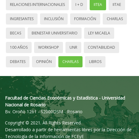
RELACIONES INTERNACIONALES
I + D
IITEA
IITAE
INGRESANTES
INCLUSIÓN
FORMACIÓN
CHARLAS
BECAS
BIENESTAR UNIVERSITARIO
LEY MICAELA
100 AÑOS
WORKSHOP
UNR
CONTABILIDAD
DEBATES
OPINIÓN
CHARLAS
LIBROS
Facultad de Ciencias Económicas y Estadística - Universidad
Nacional de Rosario
Bv. Oroño 1261 - S2000DSM - Rosario
Copyright © 2021. All Rights Reserved.
Desarrollado a partir de herramientas libres por la Dirección de
Tecnología de la Información de FCEyE