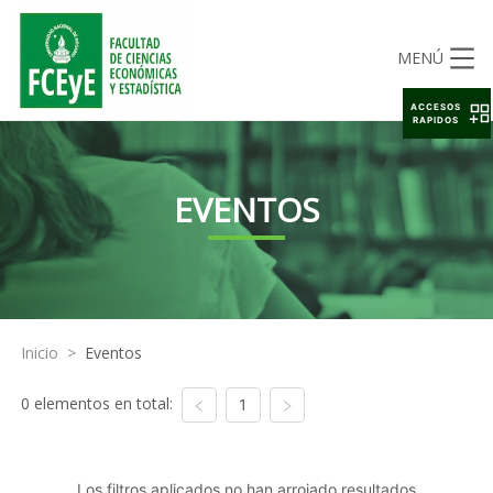
MENÚ
ACCESOS
RAPIDOS
EVENTOS
Inicio
>
Eventos
0 elementos en total:
1
Los filtros aplicados no han arrojado resultados