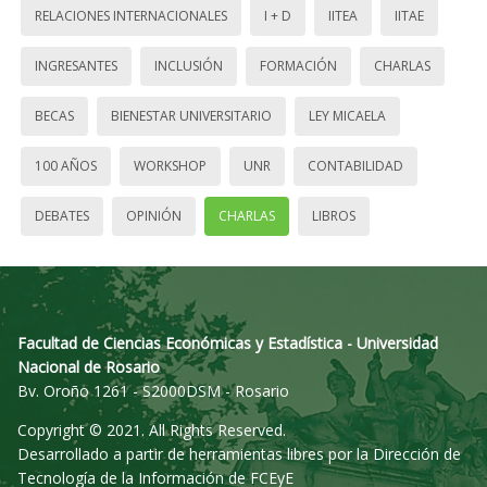
RELACIONES INTERNACIONALES
I + D
IITEA
IITAE
INGRESANTES
INCLUSIÓN
FORMACIÓN
CHARLAS
BECAS
BIENESTAR UNIVERSITARIO
LEY MICAELA
100 AÑOS
WORKSHOP
UNR
CONTABILIDAD
DEBATES
OPINIÓN
CHARLAS
LIBROS
Facultad de Ciencias Económicas y Estadística - Universidad
Nacional de Rosario
Bv. Oroño 1261 - S2000DSM - Rosario
Copyright © 2021. All Rights Reserved.
Desarrollado a partir de herramientas libres por la Dirección de
Tecnología de la Información de FCEyE