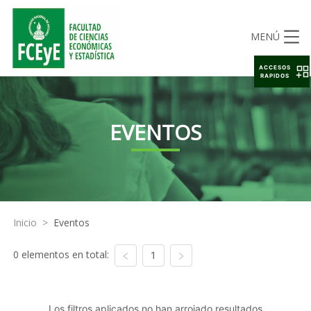
MENÚ
ACCESOS
RAPIDOS
EVENTOS
Inicio
>
Eventos
0 elementos en total:
1
Los filtros aplicados no han arrojado resultados