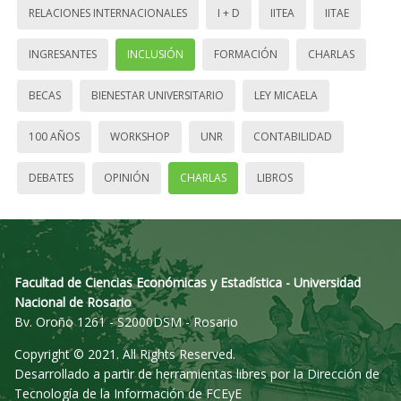
RELACIONES INTERNACIONALES
I + D
IITEA
IITAE
INGRESANTES
INCLUSIÓN
FORMACIÓN
CHARLAS
BECAS
BIENESTAR UNIVERSITARIO
LEY MICAELA
100 AÑOS
WORKSHOP
UNR
CONTABILIDAD
DEBATES
OPINIÓN
CHARLAS
LIBROS
Facultad de Ciencias Económicas y Estadística - Universidad
Nacional de Rosario
Bv. Oroño 1261 - S2000DSM - Rosario
Copyright © 2021. All Rights Reserved.
Desarrollado a partir de herramientas libres por la Dirección de
Tecnología de la Información de FCEyE