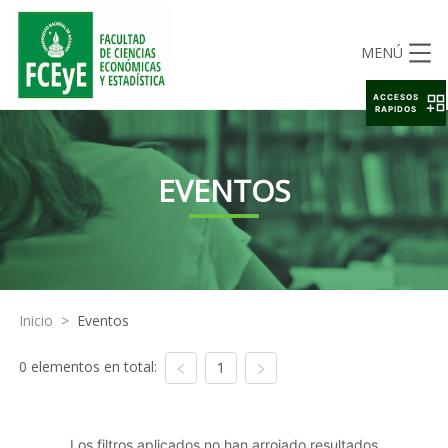
MENÚ
ACCESOS
RAPIDOS
EVENTOS
Inicio
>
Eventos
0 elementos en total:
1
Los filtros aplicados no han arrojado resultados