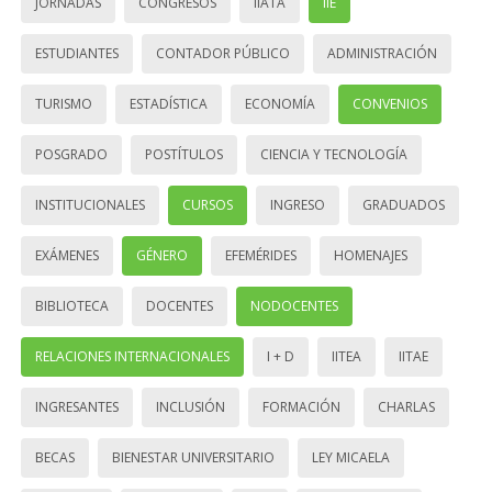
JORNADAS
CONGRESOS
IIATA
IIE
ESTUDIANTES
CONTADOR PÚBLICO
ADMINISTRACIÓN
TURISMO
ESTADÍSTICA
ECONOMÍA
CONVENIOS
POSGRADO
POSTÍTULOS
CIENCIA Y TECNOLOGÍA
INSTITUCIONALES
CURSOS
INGRESO
GRADUADOS
EXÁMENES
GÉNERO
EFEMÉRIDES
HOMENAJES
BIBLIOTECA
DOCENTES
NODOCENTES
RELACIONES INTERNACIONALES
I + D
IITEA
IITAE
INGRESANTES
INCLUSIÓN
FORMACIÓN
CHARLAS
BECAS
BIENESTAR UNIVERSITARIO
LEY MICAELA