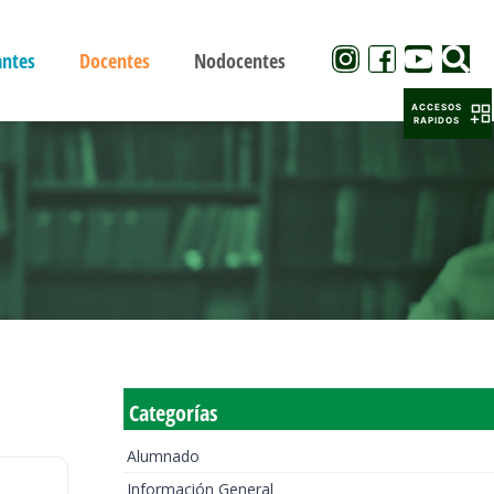
antes
Docentes
Nodocentes
ACCESOS
RAPIDOS
Categorías
Alumnado
Información General