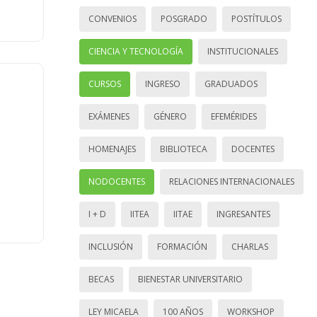
CONVENIOS
POSGRADO
POSTÍTULOS
CIENCIA Y TECNOLOGÍA
INSTITUCIONALES
CURSOS
INGRESO
GRADUADOS
EXÁMENES
GÉNERO
EFEMÉRIDES
HOMENAJES
BIBLIOTECA
DOCENTES
NODOCENTES
RELACIONES INTERNACIONALES
I + D
IITEA
IITAE
INGRESANTES
INCLUSIÓN
FORMACIÓN
CHARLAS
BECAS
BIENESTAR UNIVERSITARIO
LEY MICAELA
100 AÑOS
WORKSHOP