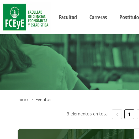
Facultad
Carreras
Postítulo
Inicio
>
Eventos
3 elementos en total:
1