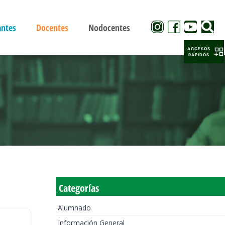
antes
Docentes
Nodocentes
ACCESOS
RAPIDOS
Categorías
Alumnado
Información General