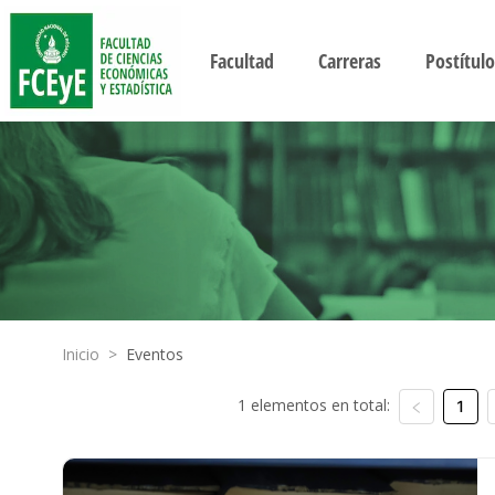
Facultad
Carreras
Postítulo
Inicio
>
Eventos
1 elementos en total:
1