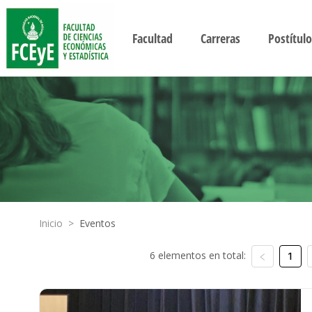
Facultad
Carreras
Postítulo
Inicio
>
Eventos
6 elementos en total:
1