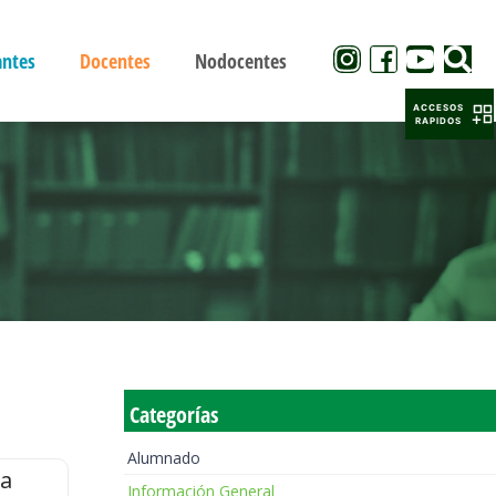
antes
Docentes
Nodocentes
ACCESOS
RAPIDOS
Categorías
Alumnado
la
Información General