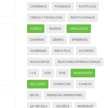
CONVENIOS
POSGRADO
POSTÍTULOS
CIENCIA Y TECNOLOGÍA
INSTITUCIONALES
CURSOS
INGRESO
GRADUADOS
EXÁMENES
GÉNERO
EFEMÉRIDES
HOMENAJES
BIBLIOTECA
DOCENTES
NODOCENTES
RELACIONES INTERNACIONALES
I + D
IITEA
IITAE
INGRESANTES
INCLUSIÓN
FORMACIÓN
CHARLAS
BECAS
BIENESTAR UNIVERSITARIO
LEY MICAELA
100 AÑOS
WORKSHOP