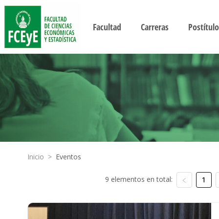
Facultad
Carreras
Postítulo
Inicio
>
Eventos
9 elementos en total:
1