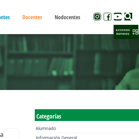
antes
Docentes
Nodocentes
ACCESOS
RAPIDOS
Categorías
Alumnado
la
Información General