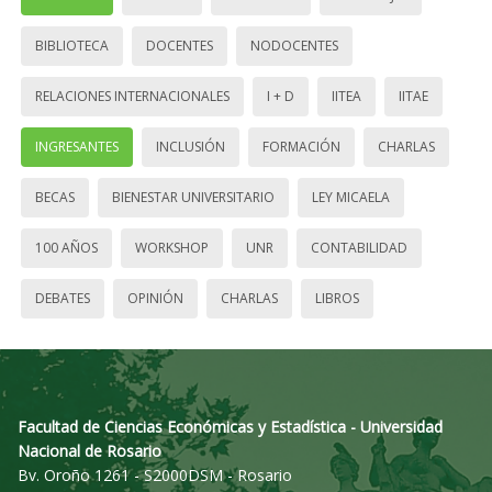
BIBLIOTECA
DOCENTES
NODOCENTES
RELACIONES INTERNACIONALES
I + D
IITEA
IITAE
INGRESANTES
INCLUSIÓN
FORMACIÓN
CHARLAS
BECAS
BIENESTAR UNIVERSITARIO
LEY MICAELA
100 AÑOS
WORKSHOP
UNR
CONTABILIDAD
DEBATES
OPINIÓN
CHARLAS
LIBROS
Facultad de Ciencias Económicas y Estadística - Universidad
Nacional de Rosario
Bv. Oroño 1261 - S2000DSM - Rosario