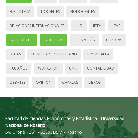
BIBLIOTECA
DOCENTES
NODOCENTES
RELACIONES INTERNACIONALES
I + D
IITEA
IITAE
INGRESANTES
INCLUSIÓN
FORMACIÓN
CHARLAS
BECAS
BIENESTAR UNIVERSITARIO
LEY MICAELA
100 AÑOS
WORKSHOP
UNR
CONTABILIDAD
DEBATES
OPINIÓN
CHARLAS
LIBROS
Facultad de Ciencias Económicas y Estadística - Universidad
Nacional de Rosario
Bv. Oroño 1261 - S2000DSM - Rosario