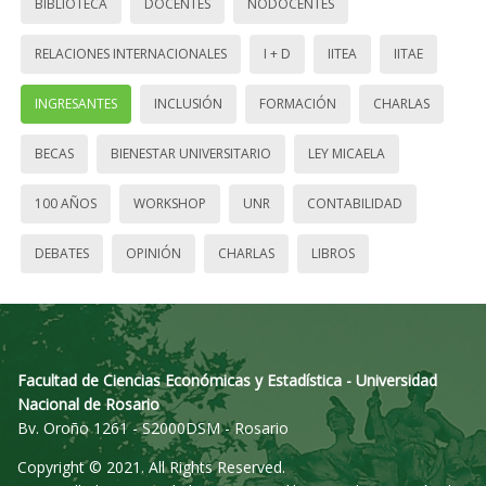
BIBLIOTECA
DOCENTES
NODOCENTES
RELACIONES INTERNACIONALES
I + D
IITEA
IITAE
INGRESANTES
INCLUSIÓN
FORMACIÓN
CHARLAS
BECAS
BIENESTAR UNIVERSITARIO
LEY MICAELA
100 AÑOS
WORKSHOP
UNR
CONTABILIDAD
DEBATES
OPINIÓN
CHARLAS
LIBROS
Facultad de Ciencias Económicas y Estadística - Universidad
Nacional de Rosario
Bv. Oroño 1261 - S2000DSM - Rosario
Copyright © 2021. All Rights Reserved.