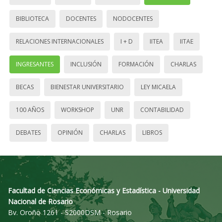
BIBLIOTECA
DOCENTES
NODOCENTES
RELACIONES INTERNACIONALES
I + D
IITEA
IITAE
INGRESANTES
INCLUSIÓN
FORMACIÓN
CHARLAS
BECAS
BIENESTAR UNIVERSITARIO
LEY MICAELA
100 AÑOS
WORKSHOP
UNR
CONTABILIDAD
DEBATES
OPINIÓN
CHARLAS
LIBROS
Facultad de Ciencias Económicas y Estadística - Universidad
Nacional de Rosario
Bv. Oroño 1261 - S2000DSM - Rosario