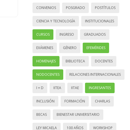
CONVENIOS
POSGRADO
POSTÍTULOS
CIENCIA Y TECNOLOGÍA
INSTITUCIONALES
CURSOS
INGRESO
GRADUADOS
EXÁMENES
GÉNERO
EFEMÉRIDES
HOMENAJES
BIBLIOTECA
DOCENTES
NODOCENTES
RELACIONES INTERNACIONALES
I + D
IITEA
IITAE
INGRESANTES
INCLUSIÓN
FORMACIÓN
CHARLAS
BECAS
BIENESTAR UNIVERSITARIO
LEY MICAELA
100 AÑOS
WORKSHOP