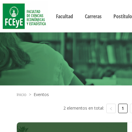
Facultad
Carreras
Postítulo
Inicio
>
Eventos
2 elementos en total:
1