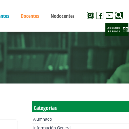
antes
Docentes
Nodocentes
ACCESOS
RAPIDOS
Categorías
Alumnado
Información General