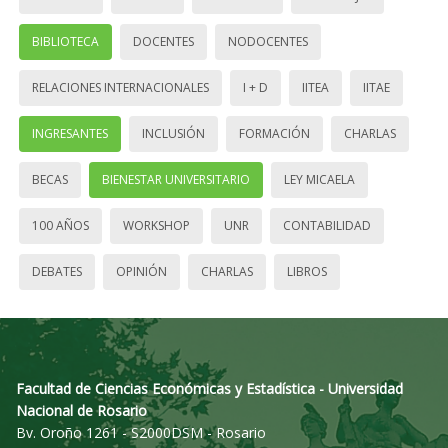
BIBLIOTECA
DOCENTES
NODOCENTES
RELACIONES INTERNACIONALES
I + D
IITEA
IITAE
INGRESANTES
INCLUSIÓN
FORMACIÓN
CHARLAS
BECAS
BIENESTAR UNIVERSITARIO
LEY MICAELA
100 AÑOS
WORKSHOP
UNR
CONTABILIDAD
DEBATES
OPINIÓN
CHARLAS
LIBROS
Facultad de Ciencias Económicas y Estadística - Universidad
Nacional de Rosario
Bv. Oroño 1261 - S2000DSM - Rosario