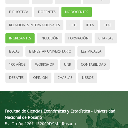
BIBLIOTECA
DOCENTES
NODOCENTES
RELACIONES INTERNACIONALES
I + D
IITEA
IITAE
INGRESANTES
INCLUSIÓN
FORMACIÓN
CHARLAS
BECAS
BIENESTAR UNIVERSITARIO
LEY MICAELA
100 AÑOS
WORKSHOP
UNR
CONTABILIDAD
DEBATES
OPINIÓN
CHARLAS
LIBROS
Facultad de Ciencias Económicas y Estadística - Universidad
Nacional de Rosario
Bv. Oroño 1261 - S2000DSM - Rosario