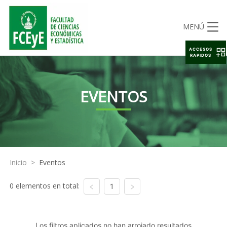
MENÚ
ACCESOS
RAPIDOS
EVENTOS
Inicio
>
Eventos
0 elementos en total:
1
Los filtros aplicados no han arrojado resultados