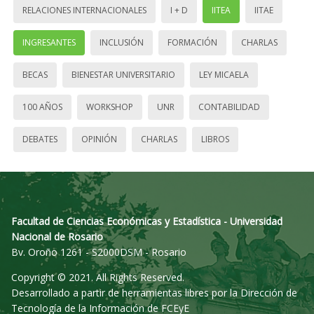
RELACIONES INTERNACIONALES
I + D
IITEA
IITAE
INGRESANTES
INCLUSIÓN
FORMACIÓN
CHARLAS
BECAS
BIENESTAR UNIVERSITARIO
LEY MICAELA
100 AÑOS
WORKSHOP
UNR
CONTABILIDAD
DEBATES
OPINIÓN
CHARLAS
LIBROS
Facultad de Ciencias Económicas y Estadística - Universidad
Nacional de Rosario
Bv. Oroño 1261 - S2000DSM - Rosario
Copyright © 2021. All Rights Reserved.
Desarrollado a partir de herramientas libres por la Dirección de
Tecnología de la Información de FCEyE