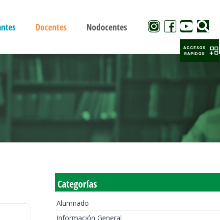
antes
Docentes
Nodocentes
ACCESOS
RAPIDOS
Categorías
Alumnado
Información General