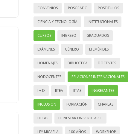
CONVENIOS
POSGRADO
POSTÍTULOS
CIENCIA Y TECNOLOGÍA
INSTITUCIONALES
CURSOS
INGRESO
GRADUADOS
EXÁMENES
GÉNERO
EFEMÉRIDES
HOMENAJES
BIBLIOTECA
DOCENTES
NODOCENTES
RELACIONES INTERNACIONALES
I + D
IITEA
IITAE
INGRESANTES
INCLUSIÓN
FORMACIÓN
CHARLAS
BECAS
BIENESTAR UNIVERSITARIO
LEY MICAELA
100 AÑOS
WORKSHOP