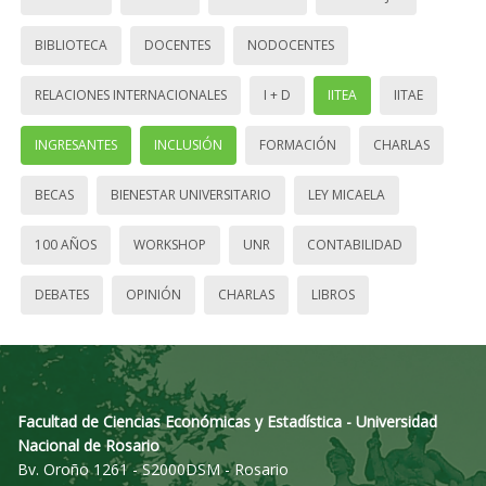
BIBLIOTECA
DOCENTES
NODOCENTES
RELACIONES INTERNACIONALES
I + D
IITEA
IITAE
INGRESANTES
INCLUSIÓN
FORMACIÓN
CHARLAS
BECAS
BIENESTAR UNIVERSITARIO
LEY MICAELA
100 AÑOS
WORKSHOP
UNR
CONTABILIDAD
DEBATES
OPINIÓN
CHARLAS
LIBROS
Facultad de Ciencias Económicas y Estadística - Universidad
Nacional de Rosario
Bv. Oroño 1261 - S2000DSM - Rosario