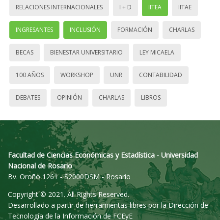
RELACIONES INTERNACIONALES
I + D
IITEA
IITAE
INGRESANTES
INCLUSIÓN
FORMACIÓN
CHARLAS
BECAS
BIENESTAR UNIVERSITARIO
LEY MICAELA
100 AÑOS
WORKSHOP
UNR
CONTABILIDAD
DEBATES
OPINIÓN
CHARLAS
LIBROS
Facultad de Ciencias Económicas y Estadística - Universidad
Nacional de Rosario
Bv. Oroño 1261 - S2000DSM - Rosario
Copyright © 2021. All Rights Reserved.
Desarrollado a partir de herramientas libres por la Dirección de
Tecnología de la Información de FCEyE