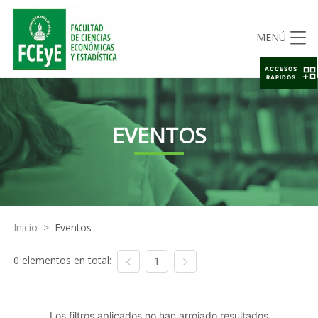
MENÚ
ACCESOS
RAPIDOS
EVENTOS
Inicio
>
Eventos
0 elementos en total:
1
Los filtros aplicados no han arrojado resultados