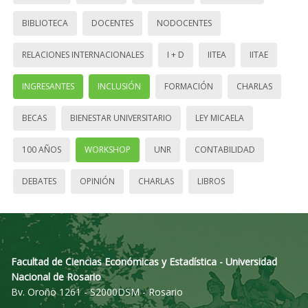
BIBLIOTECA
DOCENTES
NODOCENTES
RELACIONES INTERNACIONALES
I + D
IITEA
IITAE
INGRESANTES
INCLUSIÓN
FORMACIÓN
CHARLAS
BECAS
BIENESTAR UNIVERSITARIO
LEY MICAELA
100 AÑOS
WORKSHOP
UNR
CONTABILIDAD
DEBATES
OPINIÓN
CHARLAS
LIBROS
Facultad de Ciencias Económicas y Estadística - Universidad
Nacional de Rosario
Bv. Oroño 1261 - S2000DSM - Rosario