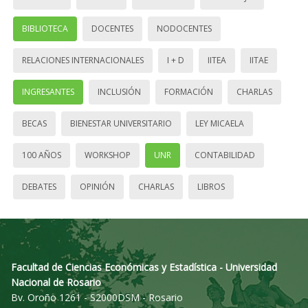
BIBLIOTECA
DOCENTES
NODOCENTES
RELACIONES INTERNACIONALES
I + D
IITEA
IITAE
INGRESANTES
INCLUSIÓN
FORMACIÓN
CHARLAS
BECAS
BIENESTAR UNIVERSITARIO
LEY MICAELA
100 AÑOS
WORKSHOP
UNR
CONTABILIDAD
DEBATES
OPINIÓN
CHARLAS
LIBROS
Facultad de Ciencias Económicas y Estadística - Universidad
Nacional de Rosario
Bv. Oroño 1261 - S2000DSM - Rosario