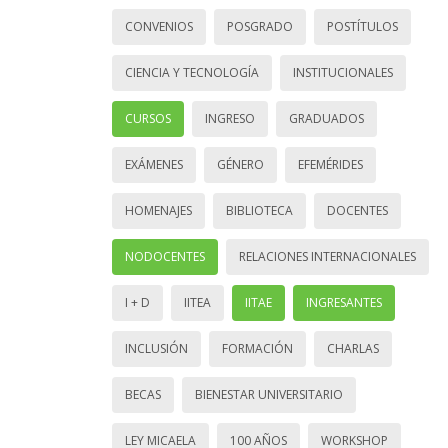
CONVENIOS
POSGRADO
POSTÍTULOS
CIENCIA Y TECNOLOGÍA
INSTITUCIONALES
CURSOS
INGRESO
GRADUADOS
EXÁMENES
GÉNERO
EFEMÉRIDES
HOMENAJES
BIBLIOTECA
DOCENTES
NODOCENTES
RELACIONES INTERNACIONALES
I + D
IITEA
IITAE
INGRESANTES
INCLUSIÓN
FORMACIÓN
CHARLAS
BECAS
BIENESTAR UNIVERSITARIO
LEY MICAELA
100 AÑOS
WORKSHOP