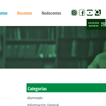
antes
Docentes
Nodocentes
ACCESOS
RAPIDOS
Categorías
Alumnado
Información General