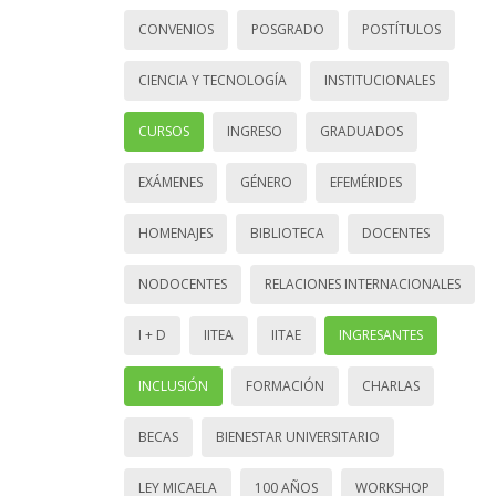
CONVENIOS
POSGRADO
POSTÍTULOS
CIENCIA Y TECNOLOGÍA
INSTITUCIONALES
CURSOS
INGRESO
GRADUADOS
EXÁMENES
GÉNERO
EFEMÉRIDES
HOMENAJES
BIBLIOTECA
DOCENTES
NODOCENTES
RELACIONES INTERNACIONALES
I + D
IITEA
IITAE
INGRESANTES
INCLUSIÓN
FORMACIÓN
CHARLAS
BECAS
BIENESTAR UNIVERSITARIO
LEY MICAELA
100 AÑOS
WORKSHOP