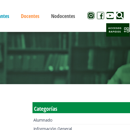
antes
Docentes
Nodocentes
ACCESOS
RAPIDOS
Categorías
Alumnado
Información General