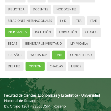
BIBLIOTECA
DOCENTES
NODOCENTES
RELACIONES INTERNACIONALES
I + D
IITEA
IITAE
INGRESANTES
INCLUSIÓN
FORMACIÓN
CHARLAS
BECAS
BIENESTAR UNIVERSITARIO
LEY MICAELA
100 AÑOS
WORKSHOP
UNR
CONTABILIDAD
DEBATES
OPINIÓN
CHARLAS
LIBROS
Facultad de Ciencias Económicas y Estadística - Universidad
Nacional de Rosario
Bv. Oroño 1261 - S2000DSM - Rosario