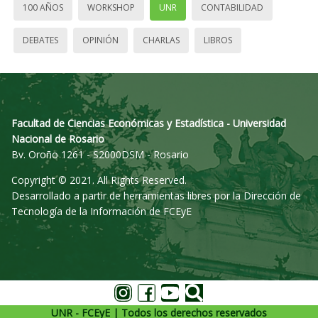
100 AÑOS
WORKSHOP
UNR
CONTABILIDAD
DEBATES
OPINIÓN
CHARLAS
LIBROS
Facultad de Ciencias Económicas y Estadística - Universidad
Nacional de Rosario
Bv. Oroño 1261 - S2000DSM - Rosario
Copyright © 2021. All Rights Reserved.
Desarrollado a partir de herramientas libres por la Dirección de
Tecnología de la Información de FCEyE
UNR - FCEyE | Todos los derechos reservados