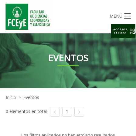
MENÚ
ACCESOS
RAPIDOS
EVENTOS
Inicio
>
Eventos
0 elementos en total:
1
Los filtros aplicados no han arrojado resultados