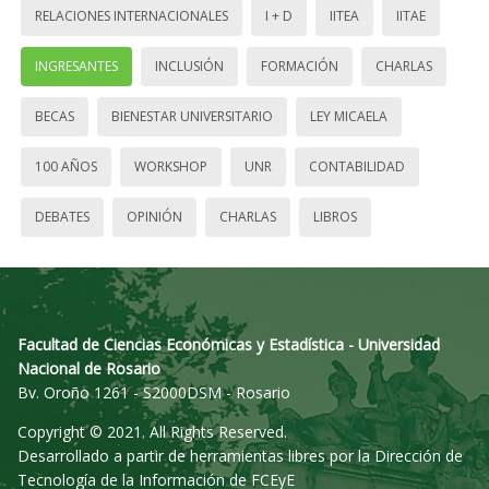
RELACIONES INTERNACIONALES
I + D
IITEA
IITAE
INGRESANTES
INCLUSIÓN
FORMACIÓN
CHARLAS
BECAS
BIENESTAR UNIVERSITARIO
LEY MICAELA
100 AÑOS
WORKSHOP
UNR
CONTABILIDAD
DEBATES
OPINIÓN
CHARLAS
LIBROS
Facultad de Ciencias Económicas y Estadística - Universidad
Nacional de Rosario
Bv. Oroño 1261 - S2000DSM - Rosario
Copyright © 2021. All Rights Reserved.
Desarrollado a partir de herramientas libres por la Dirección de
Tecnología de la Información de FCEyE