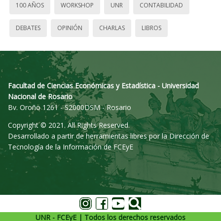
100 AÑOS
WORKSHOP
UNR
CONTABILIDAD
DEBATES
OPINIÓN
CHARLAS
LIBROS
Facultad de Ciencias Económicas y Estadística - Universidad
Nacional de Rosario
Bv. Oroño 1261 - S2000DSM - Rosario
Copyright © 2021. All Rights Reserved.
Desarrollado a partir de herramientas libres por la Dirección de
Tecnología de la Información de FCEyE
UNR - FCEyE | Todos los derechos reservados