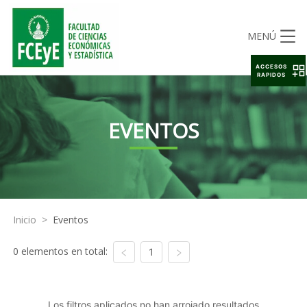
MENÚ
ACCESOS
RAPIDOS
EVENTOS
Inicio
>
Eventos
0 elementos en total:
1
Los filtros aplicados no han arrojado resultados