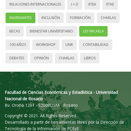
RELACIONES INTERNACIONALES
I + D
IITEA
IITAE
INGRESANTES
INCLUSIÓN
FORMACIÓN
CHARLAS
BECAS
BIENESTAR UNIVERSITARIO
LEY MICAELA
100 AÑOS
WORKSHOP
UNR
CONTABILIDAD
DEBATES
OPINIÓN
CHARLAS
LIBROS
Facultad de Ciencias Económicas y Estadística - Universidad
Nacional de Rosario
Bv. Oroño 1261 - S2000DSM - Rosario
Copyright © 2021. All Rights Reserved.
Desarrollado a partir de herramientas libres por la Dirección de
Tecnología de la Información de FCEyE