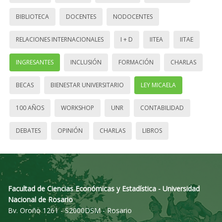
BIBLIOTECA
DOCENTES
NODOCENTES
RELACIONES INTERNACIONALES
I + D
IITEA
IITAE
INGRESANTES
INCLUSIÓN
FORMACIÓN
CHARLAS
BECAS
BIENESTAR UNIVERSITARIO
LEY MICAELA
100 AÑOS
WORKSHOP
UNR
CONTABILIDAD
DEBATES
OPINIÓN
CHARLAS
LIBROS
Facultad de Ciencias Económicas y Estadística - Universidad
Nacional de Rosario
Bv. Oroño 1261 - S2000DSM - Rosario