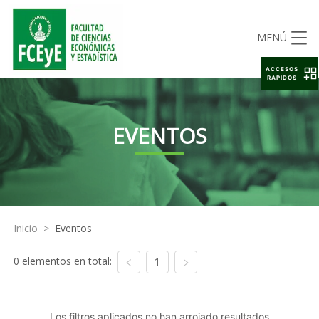
MENÚ
ACCESOS
RAPIDOS
EVENTOS
Inicio
>
Eventos
0 elementos en total:
1
Los filtros aplicados no han arrojado resultados