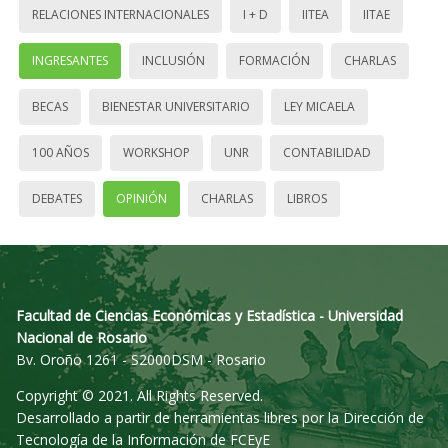
RELACIONES INTERNACIONALES
I + D
IITEA
IITAE
INGRESANTES
INCLUSIÓN
FORMACIÓN
CHARLAS
BECAS
BIENESTAR UNIVERSITARIO
LEY MICAELA
100 AÑOS
WORKSHOP
UNR
CONTABILIDAD
DEBATES
OPINIÓN
CHARLAS
LIBROS
Facultad de Ciencias Económicas y Estadística - Universidad
Nacional de Rosario
Bv. Oroño 1261 - S2000DSM - Rosario
Copyright © 2021. All Rights Reserved.
Desarrollado a partir de herramientas libres por la Dirección de
Tecnología de la Información de FCEyE