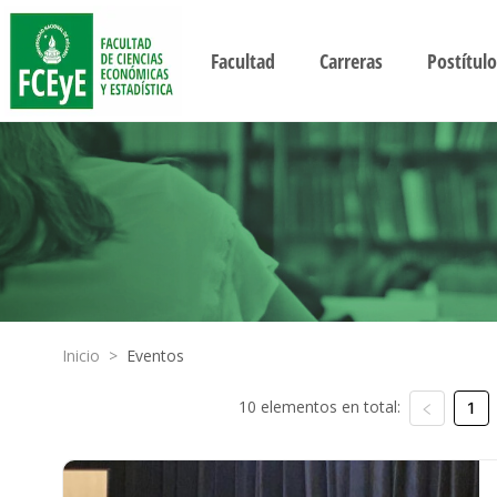
Facultad
Carreras
Postítulo
Inicio
>
Eventos
10 elementos en total:
1