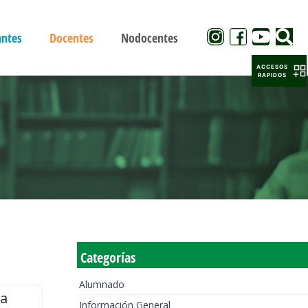
antes
Docentes
Nodocentes
ACCESOS
RAPIDOS
Categorías
Alumnado
la
Información General