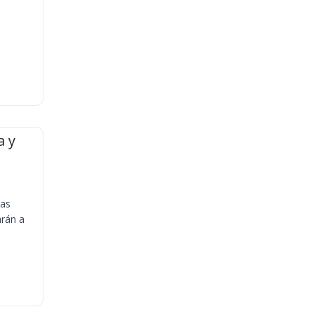
a y
ias
arán a