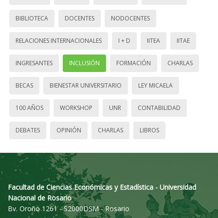
BIBLIOTECA
DOCENTES
NODOCENTES
RELACIONES INTERNACIONALES
I + D
IITEA
IITAE
INGRESANTES
INCLUSIÓN
FORMACIÓN
CHARLAS
BECAS
BIENESTAR UNIVERSITARIO
LEY MICAELA
100 AÑOS
WORKSHOP
UNR
CONTABILIDAD
DEBATES
OPINIÓN
CHARLAS
LIBROS
Facultad de Ciencias Económicas y Estadística - Universidad
Nacional de Rosario
Bv. Oroño 1261 - S2000DSM - Rosario