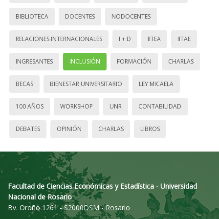
BIBLIOTECA
DOCENTES
NODOCENTES
RELACIONES INTERNACIONALES
I + D
IITEA
IITAE
INGRESANTES
INCLUSIÓN
FORMACIÓN
CHARLAS
BECAS
BIENESTAR UNIVERSITARIO
LEY MICAELA
100 AÑOS
WORKSHOP
UNR
CONTABILIDAD
DEBATES
OPINIÓN
CHARLAS
LIBROS
Facultad de Ciencias Económicas y Estadística - Universidad
Nacional de Rosario
Bv. Oroño 1261 - S2000DSM - Rosario