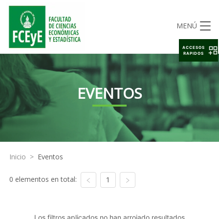
MENÚ
ACCESOS
RAPIDOS
EVENTOS
Inicio
>
Eventos
0 elementos en total:
1
Los filtros aplicados no han arrojado resultados