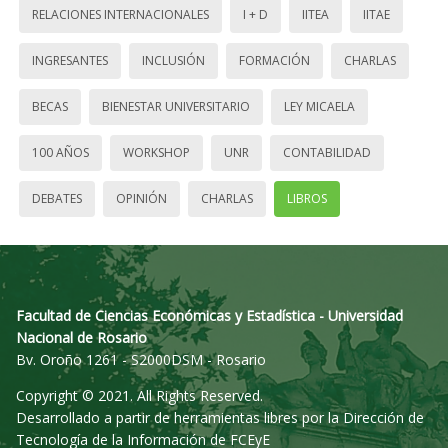
RELACIONES INTERNACIONALES
I + D
IITEA
IITAE
INGRESANTES
INCLUSIÓN
FORMACIÓN
CHARLAS
BECAS
BIENESTAR UNIVERSITARIO
LEY MICAELA
100 AÑOS
WORKSHOP
UNR
CONTABILIDAD
DEBATES
OPINIÓN
CHARLAS
LIBROS
Facultad de Ciencias Económicas y Estadística - Universidad
Nacional de Rosario
Bv. Oroño 1261 - S2000DSM - Rosario
Copyright © 2021. All Rights Reserved.
Desarrollado a partir de herramientas libres por la Dirección de
Tecnología de la Información de FCEyE