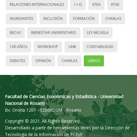
RELACIONES INTERNACIONALES
I + D
IITEA
IITAE
INGRESANTES
INCLUSIÓN
FORMACIÓN
CHARLAS
BECAS
BIENESTAR UNIVERSITARIO
LEY MICAELA
100 AÑOS
WORKSHOP
UNR
CONTABILIDAD
DEBATES
OPINIÓN
CHARLAS
LIBROS
Facultad de Ciencias Económicas y Estadística - Universidad
Nacional de Rosario
Bv. Oroño 1261 - S2000DSM - Rosario
Copyright © 2021. All Rights Reserved.
Desarrollado a partir de herramientas libres por la Dirección de
Tecnología de la Información de FCEyE