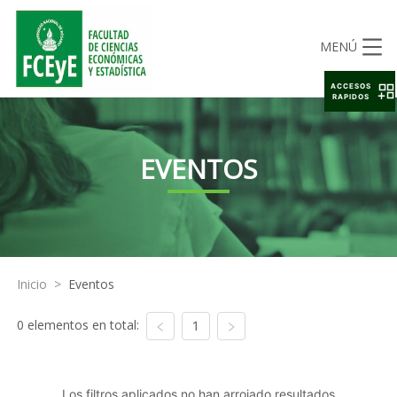
MENÚ
ACCESOS
RAPIDOS
EVENTOS
Inicio
>
Eventos
0 elementos en total:
1
Los filtros aplicados no han arrojado resultados