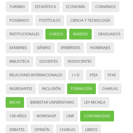
TURISMO
ESTADÍSTICA
ECONOMÍA
CONVENIOS
POSGRADO
POSTÍTULOS
CIENCIA Y TECNOLOGÍA
INSTITUCIONALES
CURSOS
INGRESO
GRADUADOS
EXÁMENES
GÉNERO
EFEMÉRIDES
HOMENAJES
BIBLIOTECA
DOCENTES
NODOCENTES
RELACIONES INTERNACIONALES
I + D
IITEA
IITAE
INGRESANTES
INCLUSIÓN
FORMACIÓN
CHARLAS
BECAS
BIENESTAR UNIVERSITARIO
LEY MICAELA
100 AÑOS
WORKSHOP
UNR
CONTABILIDAD
DEBATES
OPINIÓN
CHARLAS
LIBROS