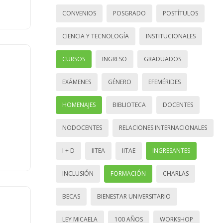
CONVENIOS
POSGRADO
POSTÍTULOS
CIENCIA Y TECNOLOGÍA
INSTITUCIONALES
CURSOS
INGRESO
GRADUADOS
EXÁMENES
GÉNERO
EFEMÉRIDES
HOMENAJES
BIBLIOTECA
DOCENTES
NODOCENTES
RELACIONES INTERNACIONALES
I + D
IITEA
IITAE
INGRESANTES
INCLUSIÓN
FORMACIÓN
CHARLAS
BECAS
BIENESTAR UNIVERSITARIO
LEY MICAELA
100 AÑOS
WORKSHOP