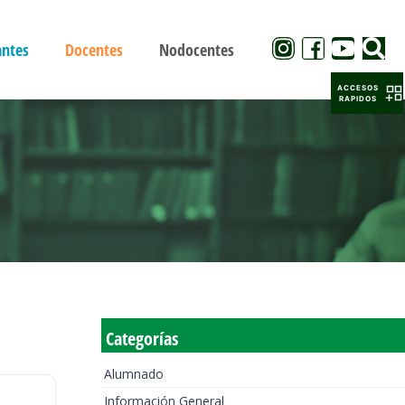
antes
Docentes
Nodocentes
ACCESOS
RAPIDOS
Categorías
Alumnado
Información General