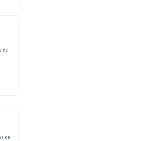
o de
21 de