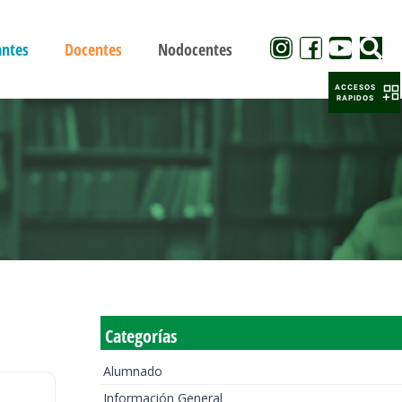
antes
Docentes
Nodocentes
ACCESOS
RAPIDOS
Categorías
Alumnado
Información General