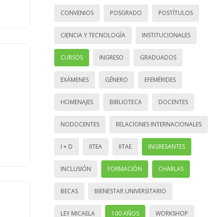
CONVENIOS
POSGRADO
POSTÍTULOS
CIENCIA Y TECNOLOGÍA
INSTITUCIONALES
CURSOS
INGRESO
GRADUADOS
EXÁMENES
GÉNERO
EFEMÉRIDES
HOMENAJES
BIBLIOTECA
DOCENTES
NODOCENTES
RELACIONES INTERNACIONALES
I + D
IITEA
IITAE
INGRESANTES
INCLUSIÓN
FORMACIÓN
CHARLAS
BECAS
BIENESTAR UNIVERSITARIO
LEY MICAELA
100 AÑOS
WORKSHOP