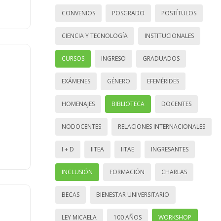
CONVENIOS
POSGRADO
POSTÍTULOS
CIENCIA Y TECNOLOGÍA
INSTITUCIONALES
CURSOS
INGRESO
GRADUADOS
EXÁMENES
GÉNERO
EFEMÉRIDES
HOMENAJES
BIBLIOTECA
DOCENTES
NODOCENTES
RELACIONES INTERNACIONALES
I + D
IITEA
IITAE
INGRESANTES
INCLUSIÓN
FORMACIÓN
CHARLAS
BECAS
BIENESTAR UNIVERSITARIO
LEY MICAELA
100 AÑOS
WORKSHOP