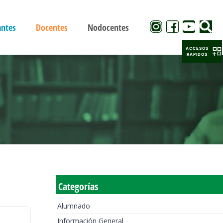
antes
Docentes
Nodocentes
ACCESOS
RAPIDOS
Categorías
Alumnado
Información General