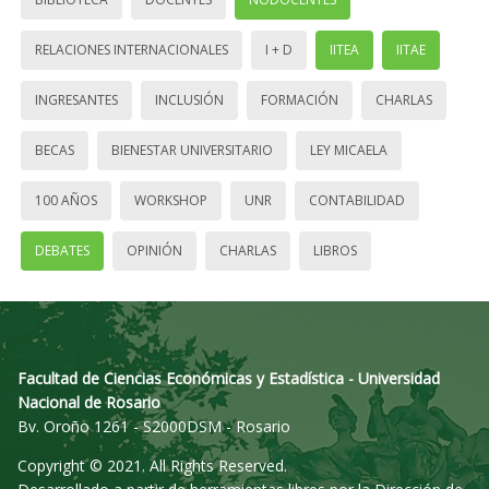
RELACIONES INTERNACIONALES
I + D
IITEA
IITAE
INGRESANTES
INCLUSIÓN
FORMACIÓN
CHARLAS
BECAS
BIENESTAR UNIVERSITARIO
LEY MICAELA
100 AÑOS
WORKSHOP
UNR
CONTABILIDAD
DEBATES
OPINIÓN
CHARLAS
LIBROS
Facultad de Ciencias Económicas y Estadística - Universidad
Nacional de Rosario
Bv. Oroño 1261 - S2000DSM - Rosario
Copyright © 2021. All Rights Reserved.