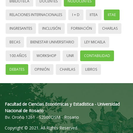
BIBLIOTECA
DOCENTES
NODOCENTES
RELACIONES INTERNACIONALES
I + D
IITEA
IITAE
INGRESANTES
INCLUSIÓN
FORMACIÓN
CHARLAS
BECAS
BIENESTAR UNIVERSITARIO
LEY MICAELA
100 AÑOS
WORKSHOP
UNR
CONTABILIDAD
DEBATES
OPINIÓN
CHARLAS
LIBROS
Facultad de Ciencias Económicas y Estadística - Universidad
Nacional de Rosario
Bv. Oroño 1261 - S2000DSM - Rosario
Copyright © 2021. All Rights Reserved.